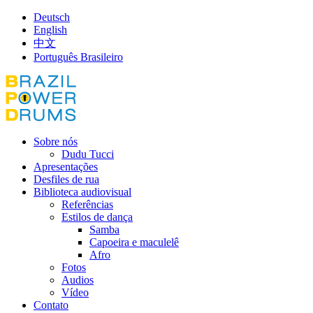
Deutsch
English
中文
Português Brasileiro
Sobre nós
Dudu Tucci
Apresentações
Desfiles de rua
Biblioteca audiovisual
Referências
Estilos de dança
Samba
Capoeira e maculelê
Afro
Fotos
Audios
Vídeo
Contato