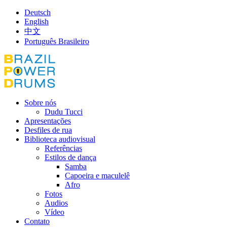
Deutsch
English
中文
Português Brasileiro
Sobre nós
Dudu Tucci
Apresentações
Desfiles de rua
Biblioteca audiovisual
Referências
Estilos de dança
Samba
Capoeira e maculelê
Afro
Fotos
Audios
Vídeo
Contato